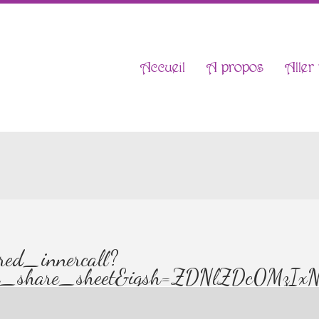
Accueil
A propos
Aller 
red_innercall?
on_share_sheet&igsh=ZDNlZDc0MzIx