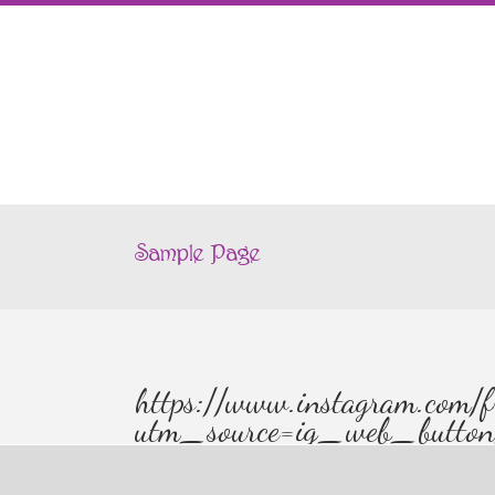
Sample Page
https://www.instagram.com/f
utm_source=ig_web_butt